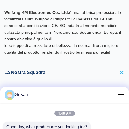
Weifang KM Electronics Co., Ltd.
è una fabbrica professionale
focalizzata sullo sviluppo di dispositivi di bellezza da 14 anni.
sono con
La certificazione CE/ISO, adatta al mercato mondiale,
utilizzata principalmente in Nordamerica, Sudamerica, Europa, il
nostro obiettivo è quello di
lo sviluppo di attrezzature di bellezza, la ricerca di una migliore
qualità del prodotto, rendendo il vostro business più facile!
La Nostra Squadra
Certificati autorizzati
Susan
* TUV medicale CE approvato standard 93/42/CEE, MDSAP
* TUV ISO 13485:2016 più recente standard e più rigoroso per
l'ispezione della linea di produzione.
4:48 AM
ISO13485 di TUV in Cina mercato ora3 lunghezze d'onda diodo
laser 755 808 1064nm Titanio depilazione macchina macchina
Good day, what product are you looking for?