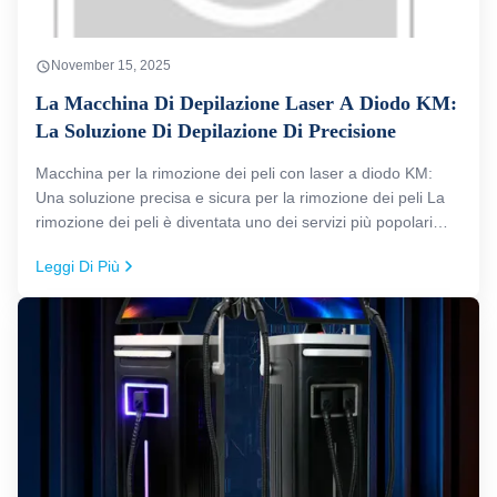
November 15, 2025
La Macchina Di Depilazione Laser A Diodo KM:
La Soluzione Di Depilazione Di Precisione
Macchina per la rimozione dei peli con laser a diodo KM:
Una soluzione precisa e sicura per la rimozione dei peli La
rimozione dei peli è diventata uno dei servizi più popolari
nell'industria della bellezza moderna. La macchina per la
Leggi Di Più
rimozione dei peli con laser a diodo di KM è molto
apprezzata per ...