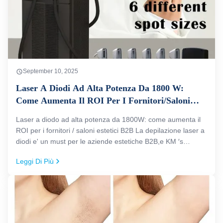
September 10, 2025
Laser A Diodi Ad Alta Potenza Da 1800 W:
Come Aumenta Il ROI Per I Fornitori/Saloni
Estetici b2b
Laser a diodo ad alta potenza da 1800W: come aumenta il
ROI per i fornitori / saloni estetici B2B La depilazione laser a
diodi e' un must per le aziende estetiche B2B,e KM ′s
1800W High-Power Handle con 6 dimensioni di punto
Leggi Di Più
intercambiabili si distingue come un top-tier commerciale
diodo laser ...