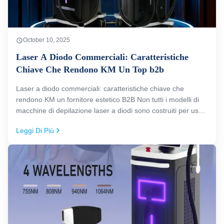
October 10, 2025
Laser A Diodo Commerciali: Caratteristiche
Chiave Che Rendono KM Un Top b2b
Laser a diodo commerciali: caratteristiche chiave che
rendono KM un fornitore estetico B2B Non tutti i modelli di
macchine di depilazione laser a diodi sono costruiti per uso
commerciale e gli acquirenti B2B devono conoscere la
Leggi Di Più
differenza.com) è un fornitore di laser a diodi B2B affidabile
che ...