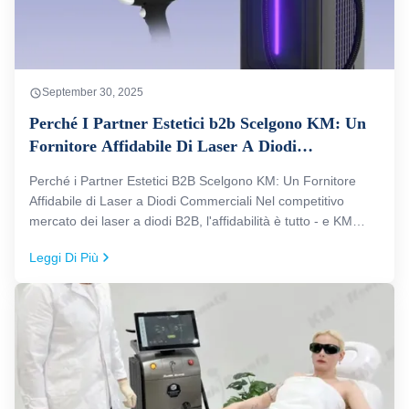
September 30, 2025
Perché I Partner Estetici b2b Scelgono KM: Un
Fornitore Affidabile Di Laser A Diodi
Commerciali
Perché i Partner Estetici B2B Scelgono KM: Un Fornitore
Affidabile di Laser a Diodi Commerciali Nel competitivo
mercato dei laser a diodi B2B, l'affidabilità è tutto - e KM
(wfkmdz.com) si è guadagnata la fiducia di oltre 60.000
Leggi Di Più
clienti B2B globali in 14 anni come produttore leader di
macchine per ...