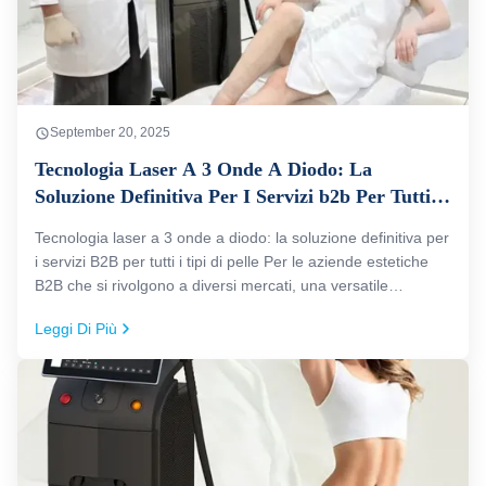
September 20, 2025
Tecnologia Laser A 3 Onde A Diodo: La
Soluzione Definitiva Per I Servizi b2b Per Tutti I
Tipi Di Pelle
Tecnologia laser a 3 onde a diodo: la soluzione definitiva per
i servizi B2B per tutti i tipi di pelle Per le aziende estetiche
B2B che si rivolgono a diversi mercati, una versatile
macchina di depilazione laser a diodi non è negoziabile e
Leggi Di Più
KM 810nm 808nm Diode Ice Laser Machine 3-Wave è la
risposta...