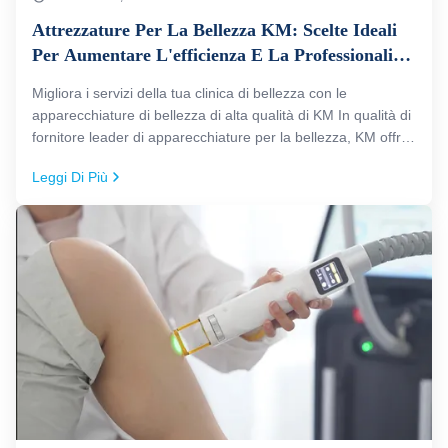
Attrezzature Per La Bellezza KM: Scelte Ideali
Per Aumentare L'efficienza E La Professionalità
Nella Tua Clinica Di Bellezza
Migliora i servizi della tua clinica di bellezza con le
apparecchiature di bellezza di alta qualità di KM In qualità di
fornitore leader di apparecchiature per la bellezza, KM offre
una gamma di macchinari di alta qualità progettati per
Leggi Di Più
aiutare i professionisti della bellezza a fornire trattamenti ...