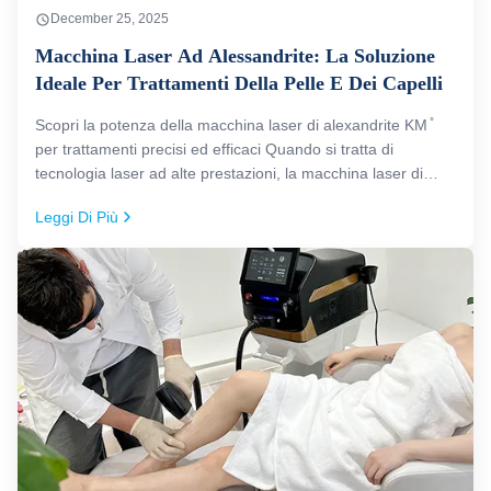
December 25, 2025
Macchina Laser Ad Alessandrite: La Soluzione
Ideale Per Trattamenti Della Pelle E Dei Capelli
Scopri la potenza della macchina laser di alexandrite KM ̊
per trattamenti precisi ed efficaci Quando si tratta di
tecnologia laser ad alte prestazioni, la macchina laser di
Alexandrite è uno degli strumenti più efficaci per i trattamenti
Leggi Di Più
sia della pelle che dei capelli.La macchina laser di ...