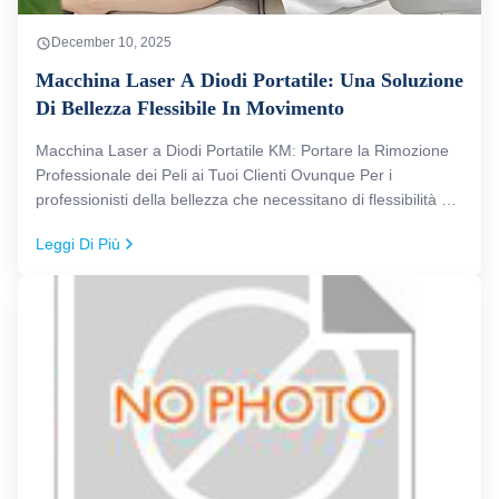
December 10, 2025
Macchina Laser A Diodi Portatile: Una Soluzione
Di Bellezza Flessibile In Movimento
Macchina Laser a Diodi Portatile KM: Portare la Rimozione
Professionale dei Peli ai Tuoi Clienti Ovunque Per i
professionisti della bellezza che necessitano di flessibilità e
praticità, la Macchina Laser a Diodi Portatile KM è la
Leggi Di Più
soluzione perfetta. Questo dispositivo all'avanguardia
combina la ...