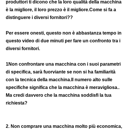
Laser Power:
produttori ti dicono che la loro qualità della macchina 
1000w/1200w/1600w/2000w
è la migliore, il loro prezzo è il migliore.Come si fa a 
Pulse Width:
distinguere i diversi fornitori??
Da 1 a 400 ms
Wavelength:
Per essere onesti, questo non è abbastanza tempo in 
808nm 755nm 1064nm
questo video di due minuti per fare un confronto tra i 
Function:
Depilazione veloce
diversi fornitori.
Cooling System:
Modulo dell'aria + dell'acqua + a semiconduttore
1Non confrontare una macchina con i suoi parametri 
Laser Bar:
di specifica, sarà fuorviante se non si ha familiarità 
REAL 50 milioni di colpi garantiti
con la tecnica della macchina.Il numero alto sulle 
Screen:
specifiche significa che la macchina è meravigliosa..
15.6 pollici 4K Smart Screen
Ma credi davvero che la macchina soddisfi la tua 
Name:
macchina per la depilazione con laser a diodi
richiesta?
2. Non comprare una macchina molto più economica, 