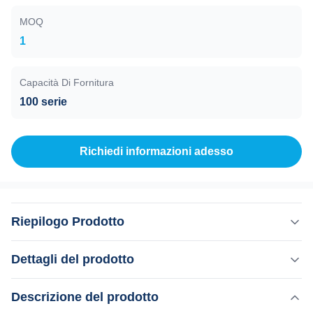
MOQ
1
Capacità Di Fornitura
100 serie
Richiedi informazioni adesso
Riepilogo Prodotto
1-400ms Larghezza d'impulso Tripli lunghezze d'onda
Dettagli del prodotto
Diodo Laser depilazione per commercio Come possiamo
scegliere una buona macchina di depilazione laser a
Descrizione del prodotto
Evidenziare:
diodi? Come si dovrebbe scegliere un buon fornitore per la
Macchina di depilazione laser a diodo a tre lunghezze