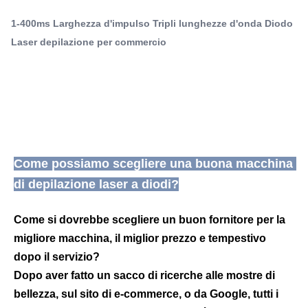
migliore macchina, il miglior prezzo e tempestivo dopo il
d'onda
1-400ms Larghezza d'impulso Tripli lunghezze d'onda Diodo
servizio?Dopo aver fatto un ...
,
Macchine per la depilazione laser a diodo Commerciale
Laser depilazione per commercio
Q-Switch:
NO
Type:
Sostituzione
Feature:
Rimozione dei capelli, ringiovanimento della pelle
Come possiamo scegliere una buona macchina 
Application:
Per commerciale
di depilazione laser a diodi?
After-Sales Service Provided:
Parti di ricambio gratuite, supporto online, supporto
Come si dovrebbe scegliere un buon fornitore per la 
tecnico video, installazione sul campo, messa
migliore macchina, il miglior prezzo e tempestivo 
Warranty:
dopo il servizio?
2 anni
Dopo aver fatto un sacco di ricerche alle mostre di 
Product Name:
macchina per la depilazione laser ipl
bellezza, sul sito di e-commerce, o da Google, tutti i 