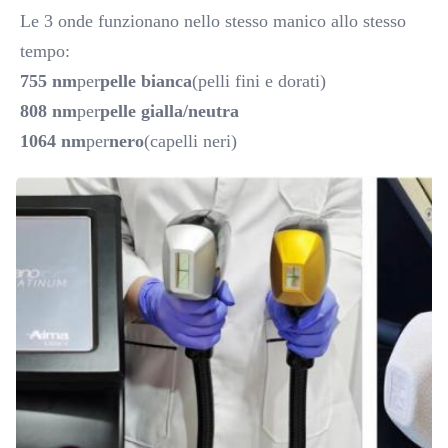
Le 3 onde funzionano nello stesso manico allo stesso 
tempo:
755 nm
per
pelle bianca
(pelli fini e dorati)
808 nm
per
pelle gialla/neutra
1064 nm
per
nero
(capelli neri)