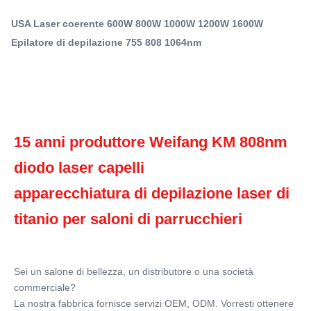
Epilatore laser 755nm
epilatore laser a diodo
saloni di parrucchieri Sei un salone di bellezza, un
USA Laser coerente 600W 800W 1000W 1200W 1600W
distributore o una società commerciale?La nostra ...
Q-Switch:
Epilatore di depilazione 755 808 1064nm
- No
Laser Type:
Laser a diodo
Style:
Portatile
Type:
15 anni produttore Weifang KM 808nm 
Laser
diodo laser capelli
Feature:
Rimozione dei peli, rimozione dei pori, ringiovanimento
apparecchiatura di depilazione laser di 
della pelle, irrigidimento della pelle, lase
Application:
titanio per saloni di parrucchieri
Per il commercio
After-Sales Service Provided:
Parti di ricambio gratuite, Supporto online, Supporto
Sei un salone di bellezza, un distributore o una società 
tecnico video, Installazione sul campo, messa
commerciale?
Warranty:
La nostra fabbrica fornisce servizi OEM, ODM. Vorresti ottenere 