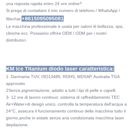
2 anni
una risposta rapida entro 24 ore online?
Lazer Diodo Application:
Si prega di contattare il mio numero di telefono / WhatsApp / 
Per uso commerciale & domestico
+8615095095081
Wechat:
Diode Laser Wavelength:
La macchina professionale è usata per saloni di bellezza, spa, 
808 nm ± 5 nm, 755 808 1064 ± 5 nm
cliniche ecc. Possiamo offrire OEM / ODM per i nostri 
Big Spot Size 4Cm2:
distributori.
14*14mm2, 12*20mm, 15*27mm, 12*35mm2
Beauty Skin Type:
I-VI
USA Coherent Laser Power:
KM Ice Titanium diodo laser caratteristica:
600W 800W 1000W 1200W 1600W
1. Germania TUV, ISO13485, ROHS, MDSAP, Australia TGA 
KM Software Language:
approvato
Inglese,spagnolo,russo,italiano,tedesco ecc.
2Senza pigmentazione, adatto a tutti i tipi di pelle e capelli.
Depilacion Training:
3- 12 ore di lavoro continuo: sistema di raffreddamento TEC 
Formazione manuale+CD+online
Air+Water+di design unico, controlla la temperatura dell'acqua a 
Beauty Personal Care Depilation:
24°C, assicura il funzionamento continuo della macchina tutto il 
laser a diodo portatile da 810 nm
giorno,anche in estate senza aria condizionata macchina laser 
KM Quality Certification:
depilazione.
Fornitore MDSAP di grado medico CE ISO13485