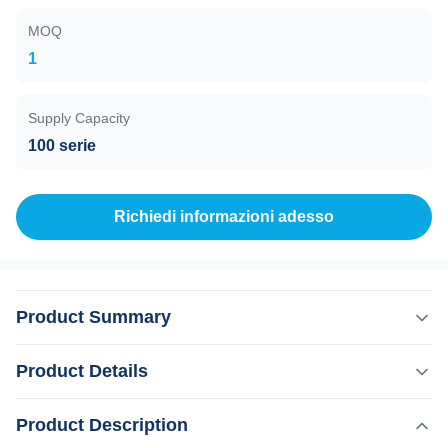
MOQ
1
Supply Capacity
100 serie
Richiedi informazioni adesso
Product Summary
USA Laser coerente 600W 800W 1000W 1200W 1600W
Product Details
Epilatore di depilazione 755 808 1064nm 15 anni
produttore Weifang KM 808nm diodo laser
,
Product Description
Evidenziare:
Epilatore di depilazione da 1600W
capelliapparecchiatura di depilazione laser di titanio per
,