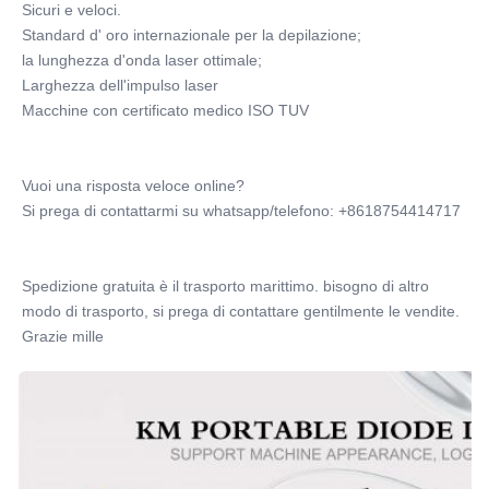
2 anni
Sicuri e veloci.
Color:
Standard d' oro internazionale per la depilazione;
Verniciatura a colori a macchina gratuita
la lunghezza d'onda laser ottimale;
Languages:
Larghezza dell'impulso laser
Opzione 24 lingue diverse
Macchine con certificato medico ISO TUV
Update:
nuovo aggiornamento USB
Screen:
Vuoi una risposta veloce online?
Sistema di noleggio a distanza per software
Si prega di contattarmi su whatsapp/telefono: +8618754414717
Training:
Manuale + DVD + formazione online
Spedizione gratuita è il trasporto marittimo. bisogno di altro 
Wavelength:
modo di trasporto, si prega di contattare gentilmente le vendite. 
755nm 808nm 1064nm
Grazie mille
Spot Size:
10*12 mm, 10*20 mm, 15*27 mm
Skin Color::
adatto al tipo di pelle I-IV
Frequency:
0.5-10 Hz