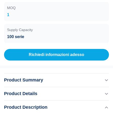
MOQ
1
Supply Capacity
100 serie
Richiedi informazioni adesso
Product Summary
Lungozza d'onda tripla 755nm 808nm 1064nm Diodo laser
Product Details
depilazione laser di titanio handpiece Produttore
professionista da 14 anni, fornitore d'oro da 16 anni su
,
Product Description
Evidenziare:
Diodo laser 808nm
Alibaba. TUV, ISO 13485, ROHS, TGA approvatoLaser a
,