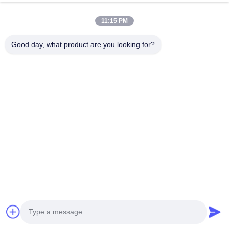
11:15 PM
Good day, what product are you looking for?
Tag:
Diodo Laser Handpiece
Epilatore laser di depilazione
Diodo laser 808nm
Tel: 86--13606464486
E-mail: sales@wfkmdz.com