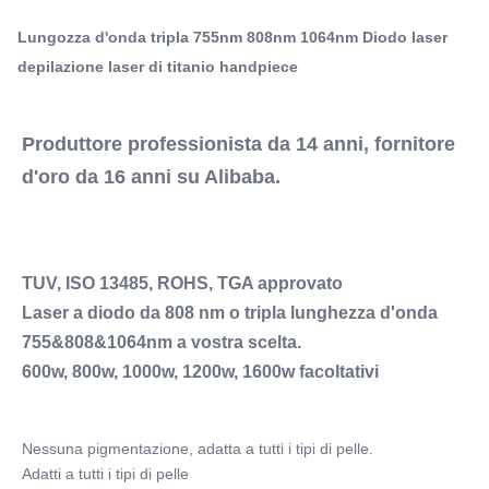
Diodo laser a tripla lunghezza d'onda
diodo da 808 nm o tripla lunghezza d'onda
Parti di macchine di bellezza ROHS
Lungozza d'onda tripla 755nm 808nm 1064nm Diodo laser
755&808&1064nm a vostra scelta.600w, 800w, ...
depilazione laser di titanio handpiece
Q-Switch:
- No
Laser Type:
Produttore professionista da 14 anni, fornitore 
Altri
d'oro da 16 anni su Alibaba.
Style:
Portatile
Type:
Laser
TUV, ISO 13485, ROHS, TGA approvato
Feature:
Laser a diodo da 808 nm o tripla lunghezza d'onda 
Strettezza della pelle, depilazione, lifting facciale
Application:
755&808&1064nm a vostra scelta.
Per il commercio
600w, 800w, 1000w, 1200w, 1600w facoltativi
After-Sales Service Provided:
Servizio online di manutenzione sul campo supporto
video, del pezzo di ricambio supporto tecnico, de
Nessuna pigmentazione, adatta a tutti i tipi di pelle.
Warranty:
Adatti a tutti i tipi di pelle