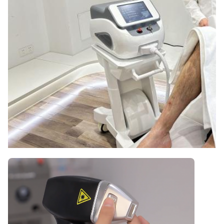
tecnico video, Installazione sul campo, messa
Warranty:
2 anni
Name:
Epilazione permanente epilazione laser portatile a 808
diodi
Spot Size:
12*12mm 12*20mm 15*27mm facoltativo
Laser Wavelength:
808nm-810nm
Laser Bars:
6-16 barre
Languages Option:
Inglese, spagnolo, portoghese, turco...
Screen:
8schermo touch colorato da 0,4/10,4 pollici
OEM/ODM Service:
Sì, professionista.
Power Supplier: