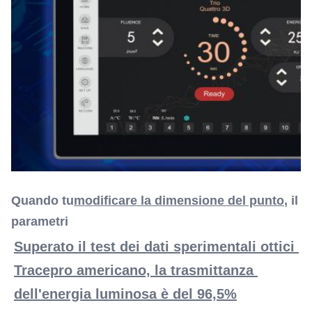
Quando tu
modificare la dimensione del punto
, il
parametri
Superato il test dei dati sperimentali ottici 
Tracepro americano, la trasmittanza 
dell'energia luminosa è del 96,5%