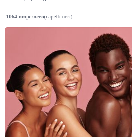
1064 nm
per
nero
(capelli neri)