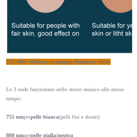
755+808+1064nm tecnologia Platinum Style.
Le 3 onde funzionano nello stesso manico allo stesso 
tempo:
755 nm
per
pelle bianca
(pelli fini e dorati)
808 nm
per
pelle gialla/neutra