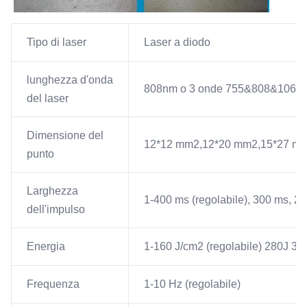
Tipo di laser
Laser a diodo
lunghezza d'onda
808nm o 3 onde 755&808&1064
del laser
Dimensione del
12*12 mm2,12*20 mm2,15*27 mm2,
punto
Larghezza
1-400 ms (regolabile), 300 ms, 200
dell'impulso
Energia
1-160 J/cm2 (regolabile) 280J 360J
Frequenza
1-10 Hz (regolabile)