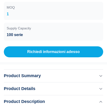
MOQ
1
Supply Capacity
100 serie
Richiedi informazioni adesso
Product Summary
Macchina di depilazione laser a diodo portatile 808nm
Product Details
Diodo laser 755 808 1064 Triple Wavelength I nostri
vantaggi KM LASERDal 2009, il principale produttore di
Product Description
Evidenziare:
macchine estetiche nel settore, concentrandosi sulla
,