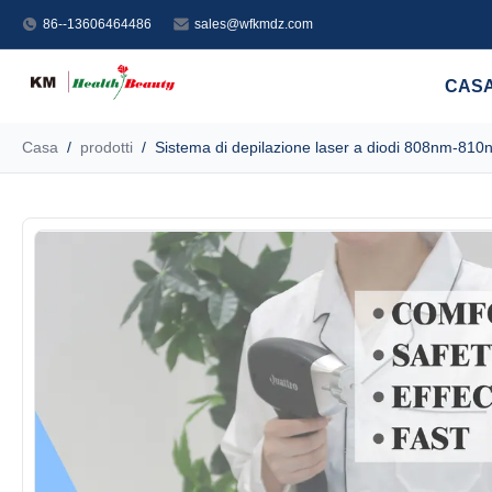
86--13606464486
sales@wfkmdz.com
CAS
Casa
/
prodotti
/
Sistema di depilazione laser a diodi 808nm-810n