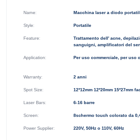
Name:
Macchina laser a diodo portati
Style:
Portatile
Feature:
Trattamento dell' acne, depilaz
sanguigni, amplificatori del se
Application:
Per uso commerciale, per uso 
Warranty:
2 anni
Spot Size:
12*12mm 12*20mm 15*27mm fac
Laser Bars:
6-16 barre
Screen:
8schermo touch colorato da 0,4/
Power Supplier:
220V, 50Hz o 110V, 60Hz