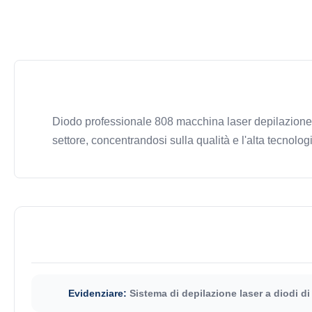
Diodo professionale 808 macchina laser depilazione p
settore, concentrandosi sulla qualità e l'alta tecnolog
Evidenziare:
Sistema di depilazione laser a diodi d