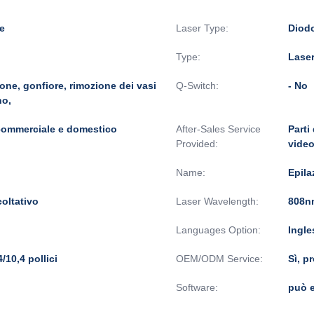
le
Laser Type:
Diodo
Type:
Lase
ione, gonfiore, rimozione dei vasi
Q-Switch:
- No
no,
commerciale e domestico
After-Sales Service
Parti
Provided:
video
Name:
Epila
oltativo
Laser Wavelength:
808n
Languages Option:
Ingle
10,4 pollici
OEM/ODM Service:
Sì, p
Software:
può e