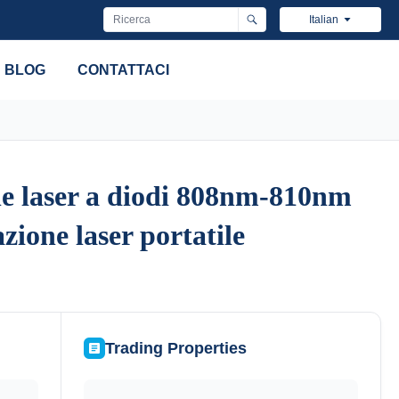
Italian
BLOG
CONTATTACI
ne laser a diodi 808nm-810nm
ne laser a diodi 808nm-810nm
zione laser portatile
zione laser portatile
Trading Properties