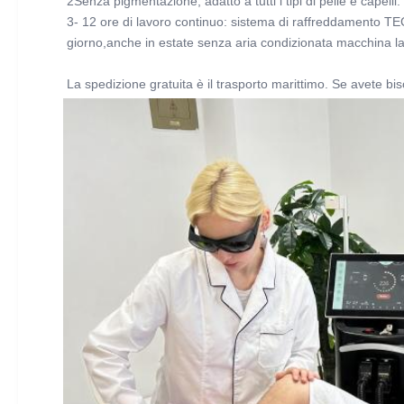
2Senza pigmentazione, adatto a tutti i tipi di pelle e capelli.
3- 12 ore di lavoro continuo: sistema di raffreddamento TEC
giorno,anche in estate senza aria condizionata macchina la
La spedizione gratuita è il trasporto marittimo. Se avete biso