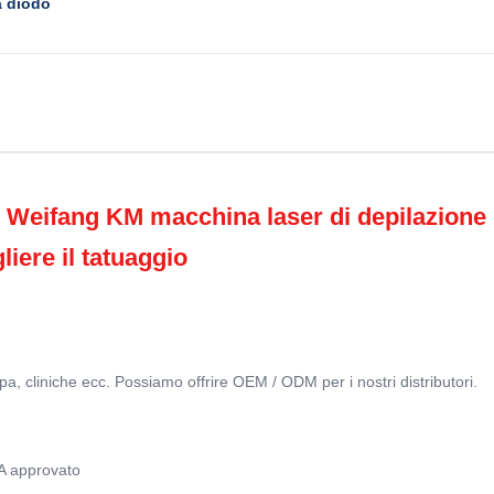
a diodo
ifang KM macchina laser di depilazione gh
iere il tatuaggio
a, cliniche ecc. Possiamo offrire OEM / ODM per i nostri distributori.
A approvato