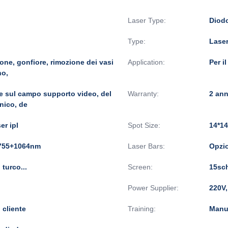
Laser Type:
Diodo
Type:
Lase
ione, gonfiore, rimozione dei vasi
Application:
Per i
no,
e sul campo supporto video, del
Warranty:
2 ann
nico, de
er ipl
Spot Size:
14*1
+755+1064nm
Laser Bars:
Opzio
turco...
Screen:
15sch
Power Supplier:
220V,
 cliente
Training:
Manua