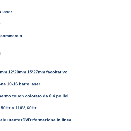
 laser
r
l commercio
i
4mm 12*20mm 15*27mm facoltativo
ne 10-16 barre laser
ermo touch colorato da 0,4 pollici
 50Hz o 110V, 60Hz
le utente+DVD+formazione in linea