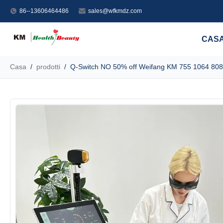
86--13606464486
sales@wfkmdz.com
CAS
Casa
/
prodotti
/
Q-Switch NO 50% off Weifang KM 755 1064 808n