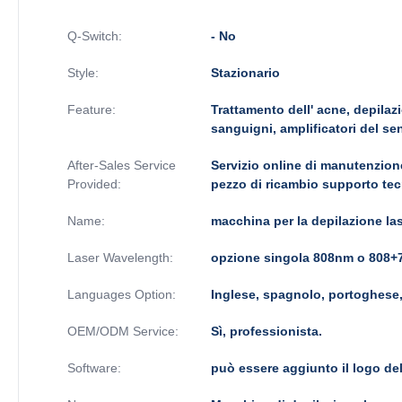
Q-Switch:
- No
Style:
Stazionario
Feature:
Trattamento dell' acne, depilaz
sanguigni, amplificatori del se
After-Sales Service
Servizio online di manutenzion
Provided:
pezzo di ricambio supporto tec
Name:
macchina per la depilazione las
Laser Wavelength:
opzione singola 808nm o 808
Languages Option:
Inglese, spagnolo, portoghese, 
OEM/ODM Service:
Sì, professionista.
Software:
può essere aggiunto il logo del