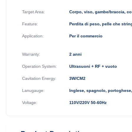
Target Area:
Corpo, viso, gambe/braccia, co
Feature:
Perdita di peso, pelle che string
Application:
Per il commercio
Warranty:
2 anni
Operation System:
Ultrasuoni + RF + vuoto
Cavitation Energy:
3W/CM2
Lanugauge:
Inglese, spagnolo, portoghese, 
Voltage:
110V/220V 50-60Hz