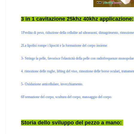
3 in 1 cavitazione 25khz 40khz applicazione:
1Perdita di peso, riduzione della cellulite ad ultrasuoni, dimagrimento, rimozion
2La lipolisi rompe i lipociti e la formazione del corpo insieme.
3- Stringe la pelle, favorisce l'elasticità della pelle con radiofrequenze monopolar
4. rimozione delle rughe, lifting del viso, rimozione delle borse oculari, trattam
5- Oxidazione anticellulare, invecchiamento.
6Formazione del corpo, scultura del corpo, massaggio del corpo.
Storia dello sviluppo del pezzo a mano: