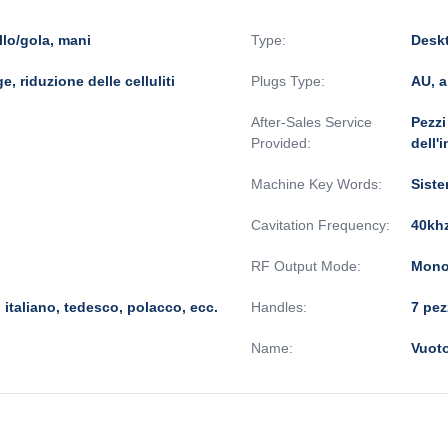
llo/gola, mani
Type:
Desk
e, riduzione delle celluliti
Plugs Type:
AU, a
After-Sales Service
Pezzi
Provided:
dell'
Machine Key Words:
Siste
Cavitation Frequency:
40khz
RF Output Mode:
Monop
italiano, tedesco, polacco, ecc.
Handles:
7 pez
Name:
Vuoto