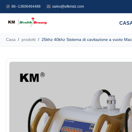
86--13606464486
sales@wfkmdz.com
CAS
Casa
/
prodotti
/
25khz 40khz Sistema di cavitazione a vuoto Ma