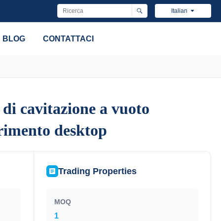
Italian
BLOG
CONTATTACI
di cavitazione a vuoto
di cavitazione a vuoto
rimento desktop
rimento desktop
Trading Properties
MOQ
1