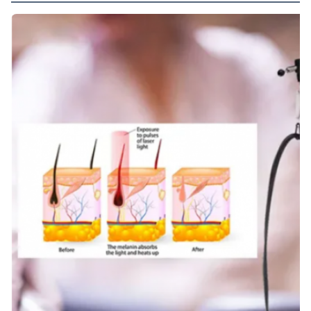
Q-Switch:
- No
Style:
Stazionario
Type:
Sostituzione
Feature:
Rimozione dei vasi sanguigni, depilazione
Application:
Per il commercio
After-Sales Service Provided:
Pezzi di ricambio liberi, video supporto tecnico
Warranty:
2 anni
Wavelength:
755nm+1064nm
Product Name:
Depilazione del laser dell'alessandrite
Keyword: