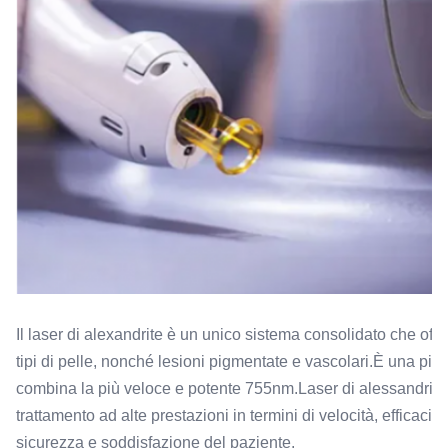
laser 755 alex alexandrite depilazione macchina
Technology:
apparecchiatura di depilazione laser a stato solido
Energy Density:
100
Name:
Macchina di depilazione laser a diodo
Il laser di alexandrite è un unico sistema consolidato che offre 
tipi di pelle, nonché lesioni pigmentate e vascolari.È una pi
combina la più veloce e potente 755nm.Laser di alessandrit
trattamento ad alte prestazioni in termini di velocità, efficacia,
sicurezza e soddisfazione del paziente.