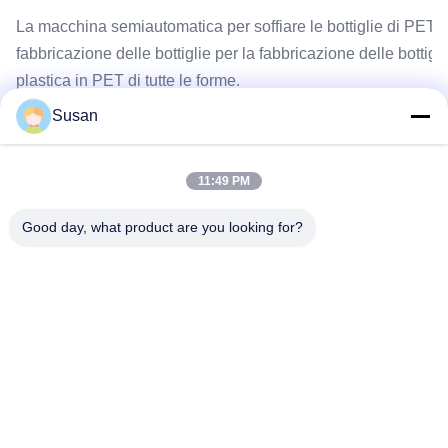
La macchina semiautomatica per soffiare le bottiglie di PET pe
fabbricazione delle bottiglie per la fabbricazione delle bottigli
plastica in PET di tutte le forme.
Susan
Tag:
Macchina laser per la depilazione a diodo
11:49 PM
dispositivo di depilazione del laser a diodi
Good day, what product are you looking for?
apparecchiatura per la depilazione laser da salone
Tel: 86--13606464486
E-mail: sales@wfkmdz.com
D3-H-0, D3-H-17, D3-H-18, n. 7999, East Health Street,
Yongchun Community, Qingchi Street, High-Tech Zone, Weifang,
Shandong, Cina