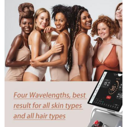
tecnico video, Installazione sul campo, messa
Warranty:
2 anni
Name:
Epilazione permanente epilazione laser portatile a 808
diodi
Spot Size:
12*12mm 12*20mm 15*27mm facoltativo
Laser Wavelength:
808nm-810nm
Laser Bars:
6-16 barre
Languages Option:
Inglese, spagnolo, portoghese, turco...
Screen:
8schermo touch colorato da 0,4/10,4 pollici
OEM/ODM Service:
Sì, professionista.
Power Supplier: