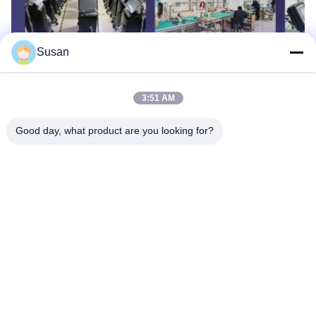
Susan
Tag:
Macchina laser per la depilazione a diodo
3:51 AM
dispositivo di depilazione del laser a diodi
Good day, what product are you looking for?
apparecchiatura per la depilazione laser da salone
Tel: 86--13606464486
E-mail: sales@wfkmdz.com
D3-H-0, D3-H-17, D3-H-18, n. 7999, East Health Street,
Yongchun Community, Qingchi Street, High-Tech Zone, Weifang,
Shandong, Cina
Casa
Chi siamo
prodotti
Contattaci