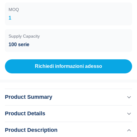
MOQ
1
Supply Capacity
100 serie
Richiedi informazioni adesso
Product Summary
Descrizione dei prodotti Contattami per avere altre
Product Details
informazioni. 1. Manovra con schermo LCD touch, uguale
allo schermo della macchina, standby/ready commutabile,
,
Product Description
Evidenziare:
laser mini-diodo per la depilazione
regolabile per l'energia, temperatura/scatti visualizzati, più
,