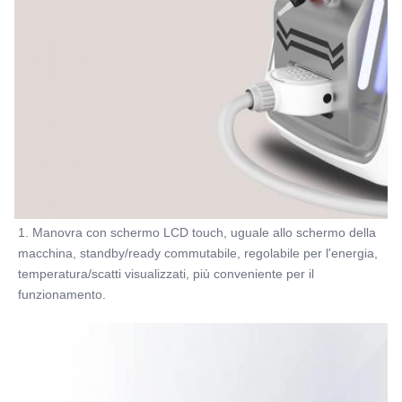
220V, 50Hz o 110V, 60Hz
Software:
può essere aggiunto il logo del cliente
Name:
Macchina di depilazione laser a diodo
1. Manovra con schermo LCD touch, uguale allo schermo della 
macchina, standby/ready commutabile, regolabile per l'energia, 
temperatura/scatti visualizzati, più conveniente per il 
funzionamento.