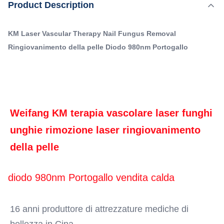
Product Description
Evidenziare:
rimozione laser ringiovanimento della pelle diodo 980nm
,
macchina vascolare di rimozione del laser a diodi 980nm
Portogallo vendita calda 16 anni produttore di attrezzature
Macchina laser portatile per il ringiovanimento della pelle
KM Laser Vascular Therapy Nail Fungus Removal
mediche di bellezza in Cina Un ...
Ringiovanimento della pelle Diodo 980nm Portogallo
Q-Switch:
- No
Laser Type:
980 terapia vascolare laser
Style:
Weifang KM terapia vascolare laser funghi 
Portatile
Type:
unghie rimozione laser ringiovanimento 
Laser
della pelle
Feature:
Rimozione dei vasi sanguigni, cerchi scuri, correttorie
della pigmentazione, rimozione dei pori, ant
diodo 980nm Portogallo vendita calda
Application:
Per uso commerciale, per uso commerciale e
16 anni produttore di attrezzature mediche di 
domestico
After-Sales Service Provided: