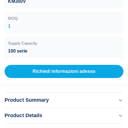
KM300V
MOQ
1
Supply Capacity
100 serie
Richiedi informazioni adesso
Product Summary
KM Laser Vascular Therapy Nail Fungus Removal
Product Details
Ringiovanimento della pelle Diodo 980nm Portogallo
Weifang KM terapia vascolare laser funghi unghie