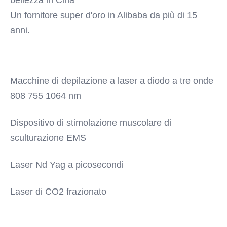
bellezza in Cina
Pezzi di ricambio liberi, supporto online, video
Un fornitore super d'oro in Alibaba da più di 15 
supporto tecnico
anni.
Warranty:
2 anni
Name Name:
terapia vascolare laser rimozione di funghi delle
Macchine di depilazione a laser a diodo a tre onde 
unghie ringiovanimento della pelle
Power:
808 755 1064 nm
Opzione 15W 30W
Laser Power:
Dispositivo di stimolazione muscolare di 
regolabile da 1 a 30 W
sculturazione EMS
Function:
Rimozione delle vene di ragno, terapia vascolare...
Laser Nd Yag a picosecondi
Logo:
Sì, può essere aggiunto gratuitamente
Function 1:
Laser di CO2 frazionato
Rimozione della vena del ragno
Functioin 2:
terapia vascolare