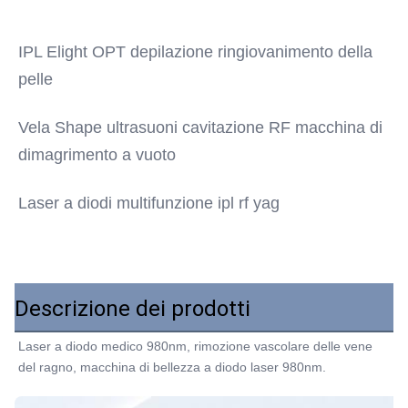
Function 3:
Eliminazione del fungo delle unghie
IPL Elight OPT depilazione ringiovanimento della 
Function 4:
pelle
Ringiovanimento della pelle, anti-infiammazione
Name:
macchina del laser a diodi 980nm
Vela Shape ultrasuoni cavitazione RF macchina di 
dimagrimento a vuoto
Laser a diodi multifunzione ipl rf yag
Descrizione dei prodotti
Laser a diodo medico 980nm, rimozione vascolare delle vene 
del ragno, macchina di bellezza a diodo laser 980nm.