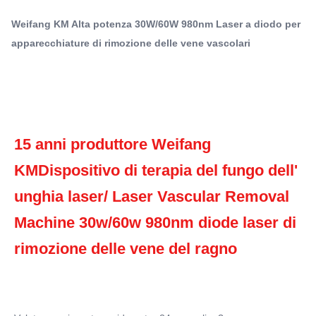
Macchina di rimozione vascolare laser a diodi di 30 W
30w/60w 980nm diode laser di rimozione delle vene del
,
Macchina di rimozione vascolare laser a diodo 980nm
Weifang KM Alta potenza 30W/60W 980nm Laser a diodo per
ragno Volete una risposta ...
Macchina per la rimozione vascolare a laser a diodo da
apparecchiature di rimozione delle vene vascolari
60 W
Q-Switch:
- No
Laser Type:
laser a diodi 980nm
15 anni produttore Weifang 
Style:
KM
Dispositivo di terapia del fungo dell' 
Portatile
Type:
unghia laser/ Laser Vascular Removal 
Laser
Feature:
Machine 30w/60w 980nm diode laser di 
Rimozione dei vasi sanguigni, rimozione dei pigmenti,
rimozione delle vene del ragno
rimozione dei pori
Application:
Per uso commerciale, per uso commerciale e
domestico