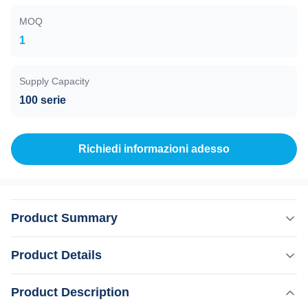
MOQ
1
Supply Capacity
100 serie
Richiedi informazioni adesso
Product Summary
Weifang KM Alta potenza 30W/60W 980nm Laser a diodo
Product Details
per apparecchiature di rimozione delle vene vascolari 15
anni produttore Weifang KMDispositivo di terapia del
Product Description
Evidenziare:
fungo dell' unghia laser/ Laser Vascular Removal Machine
,