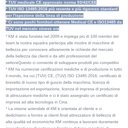
* TUV medicale CE approvato norma 93/42/CEE
* TUV ISO 13485:2016 più recente e più rigoroso standard 
per l'ispezione della linea di produzione
* Ci sono pochi fornitori ottenere Medical CE e ISO13485 da 
TUV nel mercato cinese ora
* KM è stata fondata nel 2009 e impiega più di 100 membri del 
team.la nostra squadra partecipa alle mostre di macchine di 
bellezza per conoscere attivamente le richieste del mercato 
della bellezza dai clienti e da altri professionisti del 
settoreQuesto ci consente di sviluppare prodotti più competitivi
* KM ha numerose certificazioni mediche e di produzione in tutto 
il mondo, tra cui (TUV) CE, (TUV) ISO 13485:2016, certificato di 
brevetto di nuovo tipo di guscio della macchina, licenza di 
importazione ed esportazione, licenza di impresa di produzione 
di attrezzature mediche e ci è stato assegnato un certificato di 
impresa ad alta tecnologia in Cina.
* La visione aziendale di KM è orientata al cliente e ci 
dedichiamo a fornire ai clienti finali attrezzature di bellezza di 
alta qualità ed economiche.KM continua a lavorare duramente 