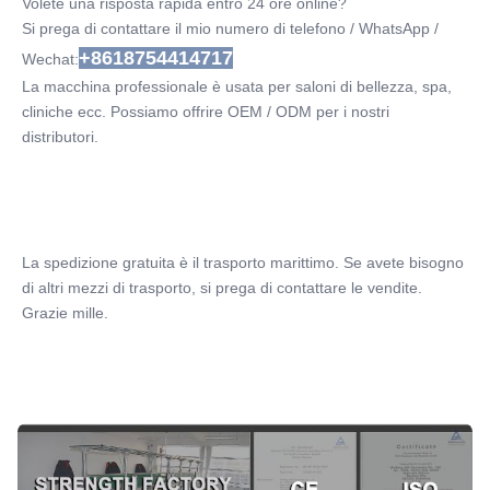
Volete una risposta rapida entro 24 ore online?
After-Sales Service Provided:
Si prega di contattare il mio numero di telefono / WhatsApp / 
Parti di ricambio gratuite, Supporto online, Supporto
+8618754414717
tecnico video, Installazione sul campo, messa
Wechat:
Warranty:
La macchina professionale è usata per saloni di bellezza, spa, 
2 anni
cliniche ecc. Possiamo offrire OEM / ODM per i nostri 
Laser Power::
distributori.
1- 15W (standard); 1-30W (opzionale)
Screen:
8.4 schermo touch colorato
Training:
La spedizione gratuita è il trasporto marittimo. Se avete bisogno 
DVD + manuale + online
di altri mezzi di trasporto, si prega di contattare le vendite. 
Function 1:
Grazie mille.
rimozione vascolare/rimozione delle vene a ragno
Function 2:
rimozione del fungo delle unghie
Function 3:
Fisioterapia per alleviare il dolore:
Name:
macchina del laser a diodi 980nm