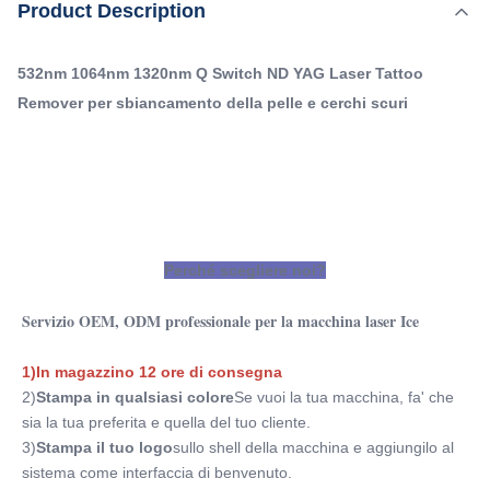
,
Product Description
Evidenziare:
1064nm Q Switch ND Yag Laser Machine
per la macchina laser Ice 1)In magazzino 12 ore di
,
1320nm Q Switch ND Yag Laser Machine
consegna2)Stampa in qualsiasi coloreSe vuoi la tua
532nm Q Switched Laser Tattoo Removal Machine
532nm 1064nm 1320nm Q Switch ND YAG Laser Tattoo
macchina, fa' che sia la tua preferita e ...
Remover per sbiancamento della pelle e cerchi scuri
Name:
Macchina del laser del ND Yag del commutatore di Q
Q-Switch:
- Sì, sì.
Laser Type:
ND: Laser di Yag
Perché scegliere noi?
Style:
Portatile
Servizio OEM, ODM professionale per la macchina laser Ice
Type:
Laser
1)In magazzino 12 ore di consegna
Feature:
2)
Stampa in qualsiasi colore
Se vuoi la tua macchina, fa' che 
Eliminatore di pori, stringer della pelle, rimozione dei
sia la tua preferita e quella del tuo cliente.
tatuaggi, sbiancamento, lifting del viso, r
3)
Stampa il tuo logo
sullo shell della macchina e aggiungilo al 
Application:
sistema come interfaccia di benvenuto.
Per uso commerciale, per uso commerciale e