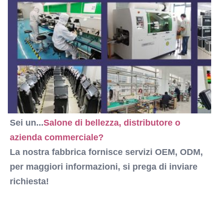
Software:
può aggiungere il logo del cliente su libero
Training:
Manuale utente+DVD+formazione in linea
Sei un...
Salone di bellezza, distributore o 
azienda commerciale?
La nostra fabbrica fornisce servizi OEM, ODM, 
per maggiori informazioni, si prega di inviare 
richiesta!