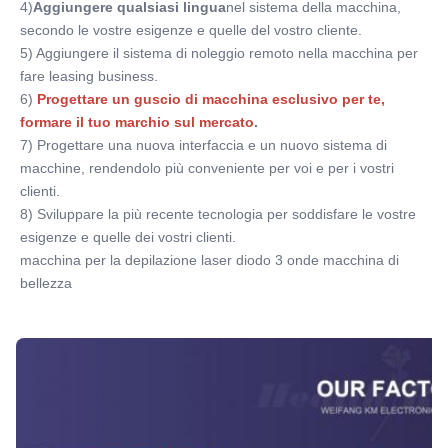
4)
Aggiungere qualsiasi lingua
nel sistema della macchina, 
domestico
secondo le vostre esigenze e quelle del vostro cliente.
After-Sales Service Provided:
5) Aggiungere il sistema di noleggio remoto nella macchina per 
Parti di ricambio gratuite, Supporto online, Supporto
fare leasing business.
tecnico video, Installazione sul campo, messa
6)
Progettare un guscio di macchina esclusivo per te, 
Warranty:
formare il tuo marchio sul mercato
.
2 anni, 2 anni di garanzia
7) Progettare una nuova interfaccia e un nuovo sistema di 
Name:
macchine, rendendolo più conveniente per voi e per i vostri 
Macchina di rimozione del tatuaggio del laser del ND
clienti.
Yag
8) Sviluppare la più recente tecnologia per soddisfare le vostre 
Screen:
esigenze e quelle dei vostri clienti.
8.4 touch screen
macchina per la depilazione laser diodo 3 onde macchina di 
Handpiece:
bellezza
Maniglia di quarta generazione
Laser Tattoo Removal Equipment:
con omologazione CE ISO TUV
Wavelength:
doppia lunghezza d'onda 1064nm, 532nm
Single-Pulse Energy:
1500mJ (1064nm); 400mJ (532nm)