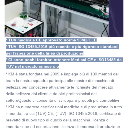
* TUV medicale CE approvato norma 93/42/CEE
* TUV ISO 13485:2016 più recente e più rigoroso standard 
per l'ispezione della linea di produzione
* Ci sono pochi fornitori ottenere Medical CE e ISO13485 da 
TUV nel mercato cinese ora
* KM è stata fondata nel 2009 e impiega più di 100 membri del 
team.la nostra squadra partecipa alle mostre di macchine di 
bellezza per conoscere attivamente le richieste del mercato 
della bellezza dai clienti e da altri professionisti del 
settoreQuesto ci consente di sviluppare prodotti più competitivi
* KM ha numerose certificazioni mediche e di produzione in tutto 
il mondo, tra cui (TUV) CE, (TUV) ISO 13485:2016, certificato di 
brevetto di nuovo tipo di guscio della macchina, licenza di 
importazione ed esportazione, licenza di impresa di produzione 