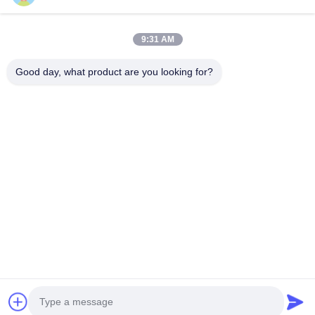
Macchina di rimozione del tatuaggio del laser di Yag del
commutatore di Q
9:31 AM
La Q ha commutato la macchina di rimozione del tatuaggio
del laser
Good day, what product are you looking for?
Macchina di rimozione del tatuaggio del laser del ND Yag
Tel: 86--13606464486
E-mail: sales@wfkmdz.com
D3-H-0, D3-H-17, D3-H-18, n. 7999, East Health Street,
Yongchun Community, Qingchi Street, High-Tech Zone, Weifang,
Shandong, Cina
Casa
Chi siamo
prodotti
Contattaci
© 2024- Weifang KM Electronics Co., Ltd.. Tutti i diritti riservati