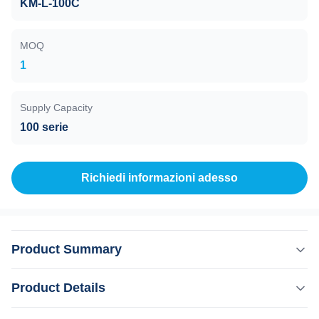
KM-L-100C
MOQ
1
Supply Capacity
100 serie
Richiedi informazioni adesso
Product Summary
532nm 1064nm 1320nm Q Switch ND YAG Laser Tattoo
Product Details
Remover per sbiancamento della pelle e cerchi scuri
Perché scegliere noi? Servizio OEM, ODM professionale