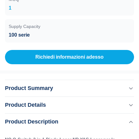
1
Supply Capacity
100 serie
Richiedi informazioni adesso
Product Summary
NO Q-Switch 2 in 1 Diode Laser ND YAG Laser per la
Product Details
rimozione del tatuaggio Equipaggiamento di depilazione
KM LASER dal 2009,il principale produttore di macchine
Product Description
Evidenziare:
estetiche nel settore, concentrandosi su attrezzature di alta
,
Macchina di depilazione laser a diodo Nd YAG
qualità e tecnologia TUV, ISO 13485, ROHS, TGA
2 in 1 Nd YAG laser depilazione macchina