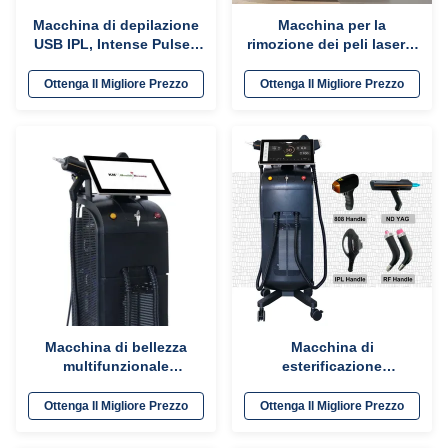
Macchina di depilazione
Macchina per la
USB IPL, Intense Pulsed
rimozione dei peli laser a
Light Machine OEM /
diodo multifunzione Pico
ODM
Picosecondo 1200w
Ottenga Il Migliore Prezzo
Ottenga Il Migliore Prezzo
1600w Laser a diodo 808
Prezzo
Macchina di bellezza
Macchina di
multifunzionale
esterificazione
commerciale 755nm
multifunzione da 1800W
808nm 1064nm Per la
con laser IPL RF ND YAG
Ottenga Il Migliore Prezzo
Ottenga Il Migliore Prezzo
depilazione laser IPL Opt