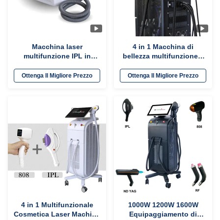
Macchina laser
4 in 1 Macchina di
multifunzione IPL in
bellezza multifunzione a
acciaio inossidabile
tre lunghezze d'onda
Ringiovanimento della
Laser per la rimozione dei
Ottenga Il Migliore Prezzo
Ottenga Il Migliore Prezzo
pelle attrezzature di
capelli tatuati
bellezza
4 in 1 Multifunzionale
1000W 1200W 1600W
Cosmetica Laser Machine
Equipaggiamento di