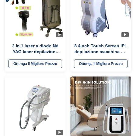
2 in 1 laser a diodo Nd
8.4inch Touch Screen IPL
YAG laser depilazione
depilazione macchina per
senza Q-switch
saloni di bellezza / saloni
cosmetici
Ottenga Il Migliore Prezzo
Ottenga Il Migliore Prezzo