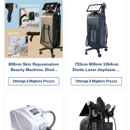
808nm Skin Rejuvenation
755nm 808nm 1064nm
Beauty Machine, Diode
Diode Laser depilazione
Laser Machine per la
e macchina di rimozione
depilazione permanente
del tatuaggio
Ottenga Il Migliore Prezzo
Ottenga Il Migliore Prezzo