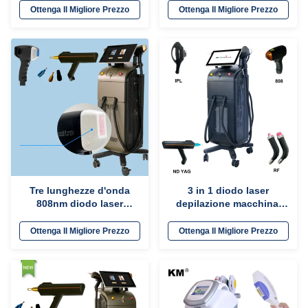
la rigenerazione della
2400W Laser depilazione
Ottenga Il Migliore Prezzo
Ottenga Il Migliore Prezzo
pelle
Tre lunghezze d'onda
3 in 1 diodo laser
808nm diodo laser
depilazione macchina,
permanente depilazione
ND YAG IPL
macchina stile
apparecchiatura di
Ottenga Il Migliore Prezzo
Ottenga Il Migliore Prezzo
stazionario
ringiovanimento della
pelle