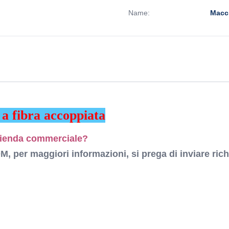
Name:
Macch
 a fibra accoppiata
azienda commerciale?
, per maggiori informazioni, si prega di inviare rich