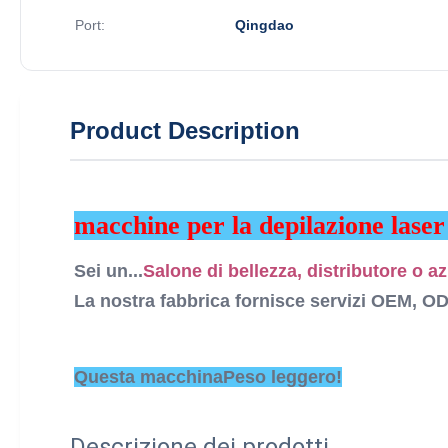
Port:
Qingdao
Product Description
macchine per la depilazione laser
Sei un...
Salone di bellezza, distributore o 
La nostra fabbrica fornisce servizi OEM, ODM
Questa macchina
Peso leggero!
Descrizione dei prodotti