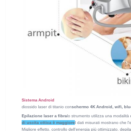
Sistema Android
diossido laser di titanio con
schermo 4K Android
, wifi, b
Epilazione laser a fibra
lo strumento utilizza una modalità d
di uscita ottica è maggiore
I dati misurati mostrano che l'
Migliore effetto, controllo dell'energia più ottimizzato, depi