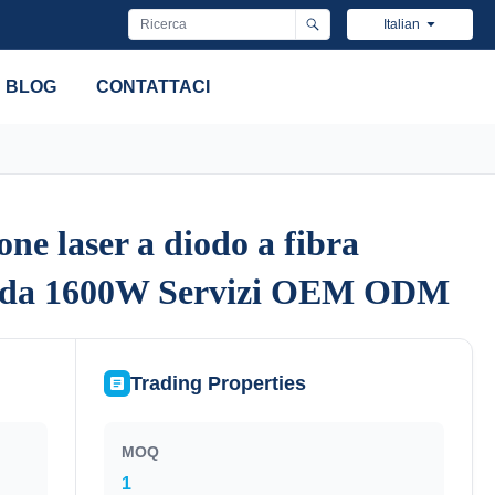
Italian
BLOG
CONTATTACI
ne laser a diodo a fibra
ne laser a diodo a fibra
a da 1600W Servizi OEM ODM
a da 1600W Servizi OEM ODM
Trading Properties
MOQ
1