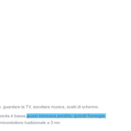
, guardare la TV, ascoltare musica, scatti di schermo.
 uscita è bassa,
quasi nessuna perdita, quindi l'energia 
emiconduttore tradizionale a 3 nm.