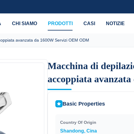
A
CHI SIAMO
PRODOTTI
CASI
NOTIZIE
 accoppiata avanzata da 1600W Servizi OEM ODM
Macchina di depilazio
Macchina di depilazio
accoppiata avanzat
accoppiata avanzat
Basic Properties
Country Of Origin
Shandong, Cina