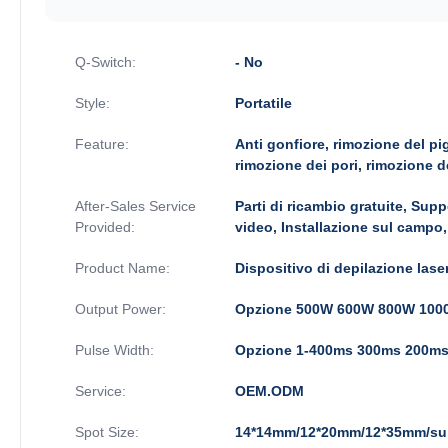
Q-Switch:
- No
Style:
Portatile
Feature:
Anti gonfiore, rimozione del pig
rimozione dei pori, rimozione de
After-Sales Service
Parti di ricambio gratuite, Sup
Provided:
video, Installazione sul campo
Product Name:
Dispositivo di depilazione las
Output Power:
Opzione 500W 600W 800W 100
Pulse Width:
Opzione 1-400ms 300ms 200m
Service:
OEM.ODM
Spot Size:
14*14mm/12*20mm/12*35mm/su