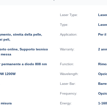
Laser Type:
Laser
Type:
Lase
mento, stretta della pelle,
Application:
Per i
i peli,
porto online, Supporto tecnico
Warranty:
2 ann
, messa
er permanente a diodo 808 nm
Function:
Rimoz
0W 1200W
Wavelength:
Opzi
s
Laser Bar:
Barre
Frequency:
Opzi
 misura
Energy:
1-160