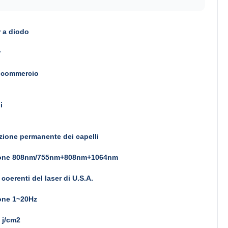
 a diodo
r
l commercio
i
ione permanente dei capelli
one 808nm/755nm+808nm+1064nm
 coerenti del laser di U.S.A.
one 1~20Hz
 j/cm2