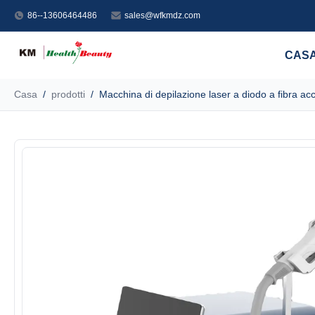
86--13606464486
sales@wfkmdz.com
CAS
Casa
/
prodotti
/
Macchina di depilazione laser a diodo a fibra